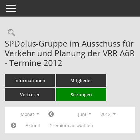
Toggle navigation
Rechercheauswahl
SPDplus-Gruppe im Ausschuss für
Verkehr und Planung der VRR AöR
- Termine 2012
Informationen
Mitglieder
Vertreter
Sitzungen
Monat
Juni
2012
Aktuell
Gremium auswählen