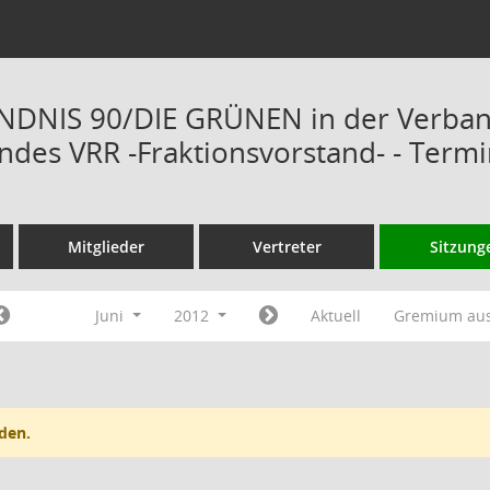
ÜNDNIS 90/DIE GRÜNEN in der Verba
des VRR -Fraktionsvorstand- - Term
Mitglieder
Vertreter
Sitzung
Juni
2012
Aktuell
Gremium au
den.