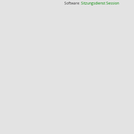
(Wird in
Software:
Sitzungsdienst
Session