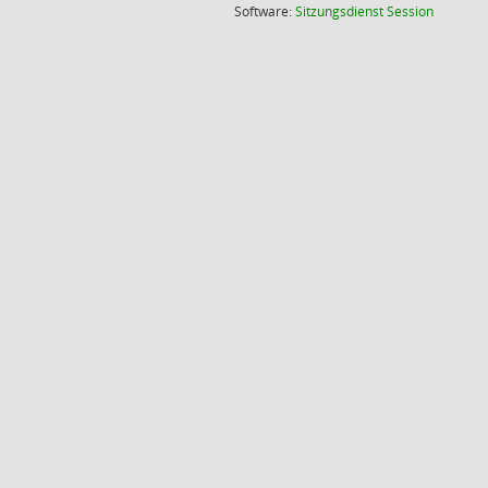
(Wird in
Software:
Sitzungsdienst
Session