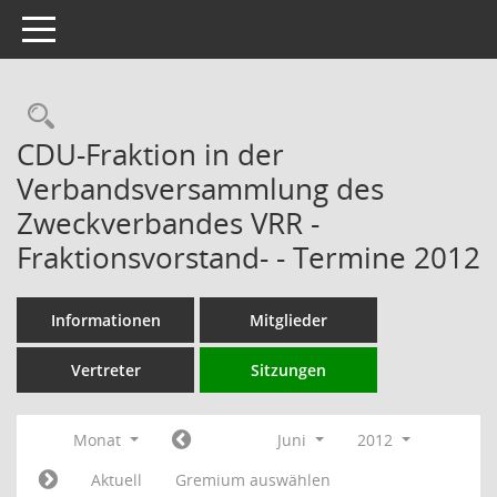
Toggle navigation
Rechercheauswahl
CDU-Fraktion in der
Verbandsversammlung des
Zweckverbandes VRR -
Fraktionsvorstand- - Termine 2012
Informationen
Mitglieder
Vertreter
Sitzungen
Monat
Juni
2012
Aktuell
Gremium auswählen