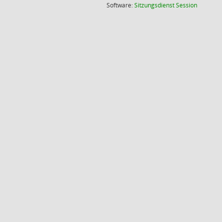
(Wird in
Software:
Sitzungsdienst
Session