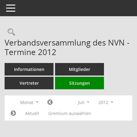
Toggle navigation
Rechercheauswahl
Verbandsversammlung des NVN -
Termine 2012
Informationen
Mitglieder
Vertreter
Sitzungen
Monat
Juli
2012
Aktuell
Gremium auswählen