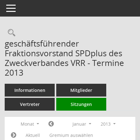
Toggle navigation
Rechercheauswahl
geschäftsführender
Fraktionsvorstand SPDplus des
Zweckverbandes VRR - Termine
2013
Informationen
Mitglieder
Vertreter
Sitzungen
Monat
Januar
2013
Aktuell
Gremium auswählen