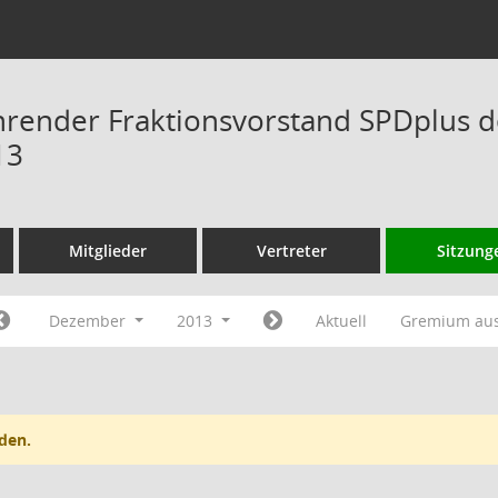
hrender Fraktionsvorstand SPDplus 
13
Mitglieder
Vertreter
Sitzung
Dezember
2013
Aktuell
Gremium au
den.