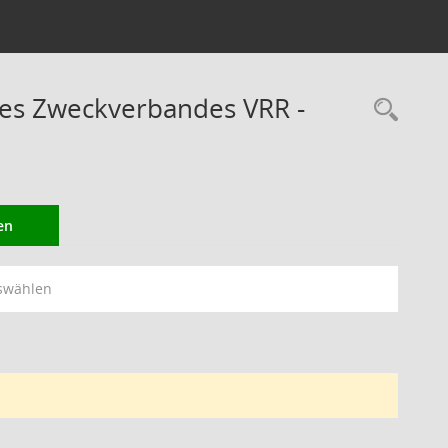
des Zweckverbandes VRR -
Rec
en
swählen