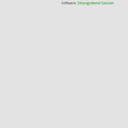
(Wird in
Software:
Sitzungsdienst
Session