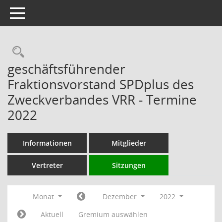
Toggle navigation
Rechercheauswahl
geschäftsführender
Fraktionsvorstand SPDplus des
Zweckverbandes VRR - Termine
2022
Informationen
Mitglieder
Vertreter
Sitzungen
Monat
Dezember
2022
Aktuell
Gremium auswählen