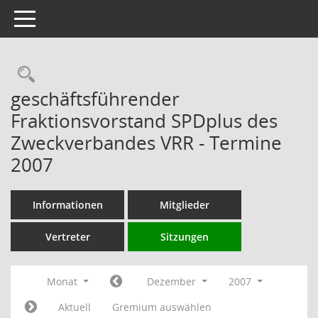
Toggle navigation
Rechercheauswahl
geschäftsführender
Fraktionsvorstand SPDplus des
Zweckverbandes VRR - Termine
2007
Informationen
Mitglieder
Vertreter
Sitzungen
Monat
Dezember
2007
Aktuell
Gremium auswählen