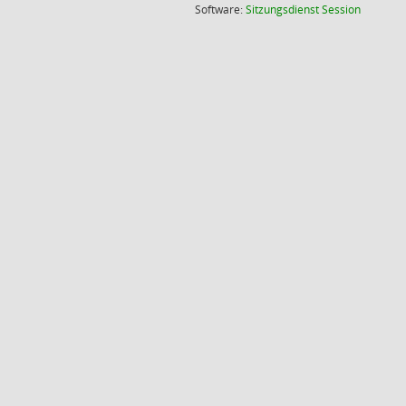
(Wird in
Software:
Sitzungsdienst
Session