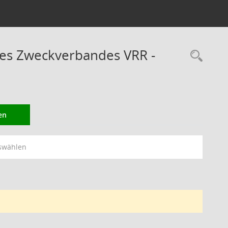
des Zweckverbandes VRR -
Rec
en
swählen