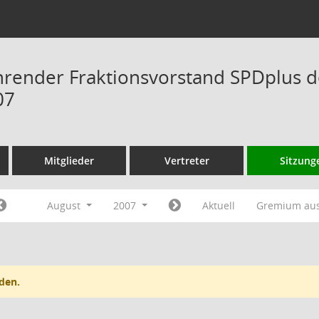
hrender Fraktionsvorstand SPDplus 
07
Mitglieder
Vertreter
Sitzung
August
2007
Aktuell
Gremium au
den.