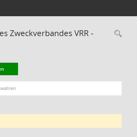
des Zweckverbandes VRR -
Rec
en
swählen