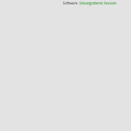
(Wird in
Software:
Sitzungsdienst
Session