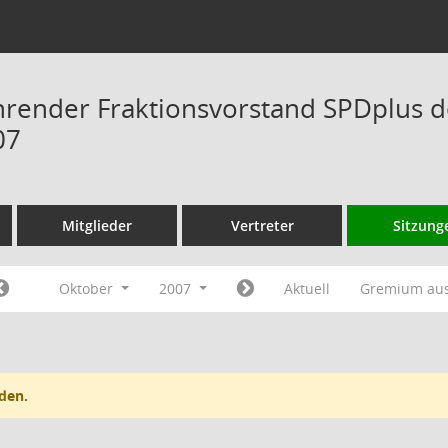
hrender Fraktionsvorstand SPDplus 
07
Mitglieder
Vertreter
Sitzung
Oktober
2007
Aktuell
Gremium au
den.