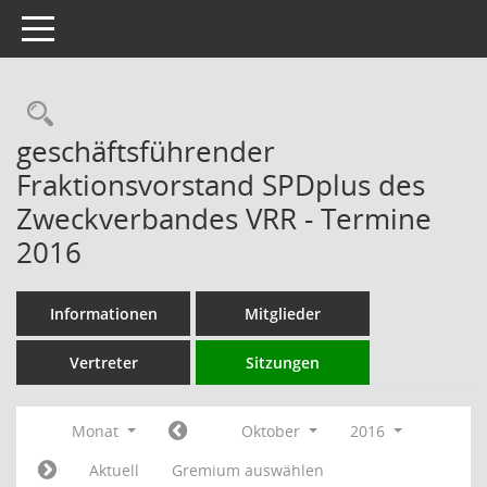
Toggle navigation
Rechercheauswahl
geschäftsführender
Fraktionsvorstand SPDplus des
Zweckverbandes VRR - Termine
2016
Informationen
Mitglieder
Vertreter
Sitzungen
Monat
Oktober
2016
Aktuell
Gremium auswählen