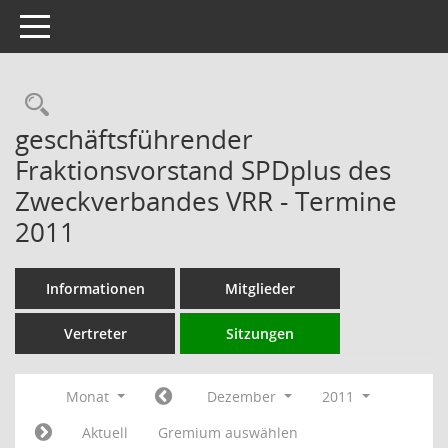
Toggle navigation
Rechercheauswahl
geschäftsführender
Fraktionsvorstand SPDplus des
Zweckverbandes VRR - Termine
2011
Informationen
Mitglieder
Vertreter
Sitzungen
Monat
Dezember
2011
Aktuell
Gremium auswählen