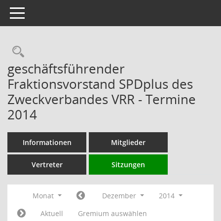
Toggle navigation
Rechercheauswahl
geschäftsführender
Fraktionsvorstand SPDplus des
Zweckverbandes VRR - Termine
2014
Informationen
Mitglieder
Vertreter
Sitzungen
Monat
Dezember
2014
Aktuell
Gremium auswählen