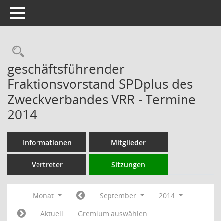
Toggle navigation
Rechercheauswahl
geschäftsführender
Fraktionsvorstand SPDplus des
Zweckverbandes VRR - Termine
2014
Informationen
Mitglieder
Vertreter
Sitzungen
Monat
September
2014
Aktuell
Gremium auswählen