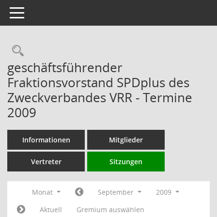
Toggle navigation
Rechercheauswahl
geschäftsführender
Fraktionsvorstand SPDplus des
Zweckverbandes VRR - Termine
2009
Informationen
Mitglieder
Vertreter
Sitzungen
Monat
September
2009
Aktuell
Gremium auswählen