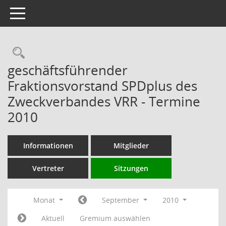
Toggle navigation
Rechercheauswahl
geschäftsführender
Fraktionsvorstand SPDplus des
Zweckverbandes VRR - Termine
2010
Informationen
Mitglieder
Vertreter
Sitzungen
Monat
September
2010
Aktuell
Gremium auswählen