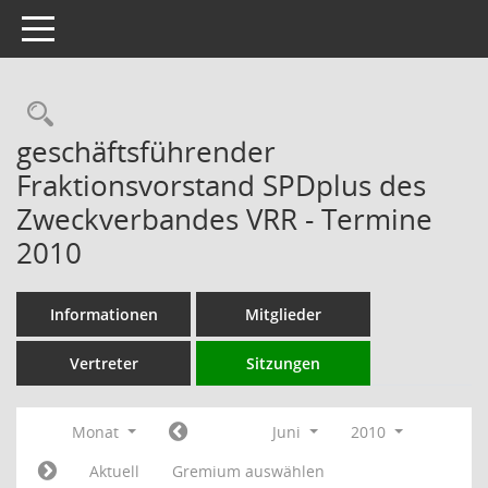
Toggle navigation
Rechercheauswahl
geschäftsführender
Fraktionsvorstand SPDplus des
Zweckverbandes VRR - Termine
2010
Informationen
Mitglieder
Vertreter
Sitzungen
Monat
Juni
2010
Aktuell
Gremium auswählen