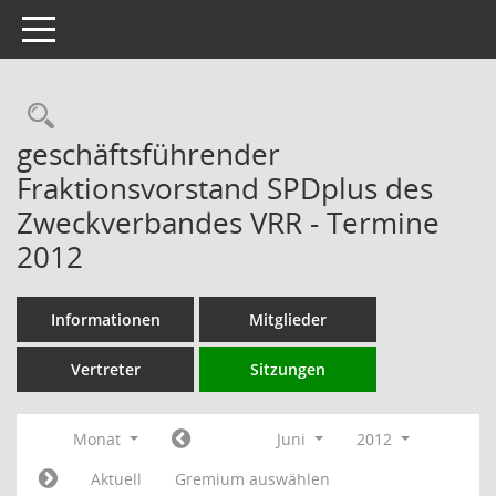
Toggle navigation
Rechercheauswahl
geschäftsführender
Fraktionsvorstand SPDplus des
Zweckverbandes VRR - Termine
2012
Informationen
Mitglieder
Vertreter
Sitzungen
Monat
Juni
2012
Aktuell
Gremium auswählen