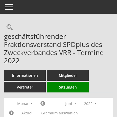
Toggle navigation
Rechercheauswahl
geschäftsführender
Fraktionsvorstand SPDplus des
Zweckverbandes VRR - Termine
2022
Informationen
Mitglieder
Vertreter
Sitzungen
Monat
Juni
2022
Aktuell
Gremium auswählen