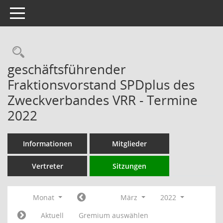
Toggle navigation
Rechercheauswahl
geschäftsführender
Fraktionsvorstand SPDplus des
Zweckverbandes VRR - Termine
2022
Informationen
Mitglieder
Vertreter
Sitzungen
Monat
März
2022
Aktuell
Gremium auswählen