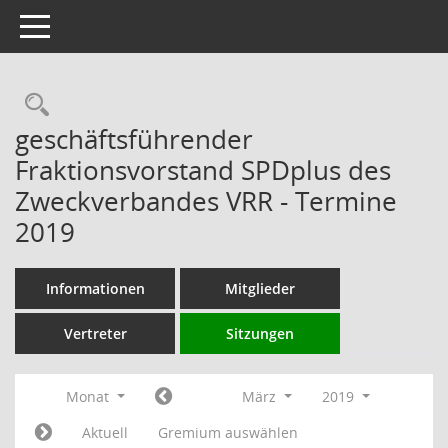
Toggle navigation
Rechercheauswahl
geschäftsführender
Fraktionsvorstand SPDplus des
Zweckverbandes VRR - Termine
2019
Informationen
Mitglieder
Vertreter
Sitzungen
Monat
März
2019
Aktuell
Gremium auswählen