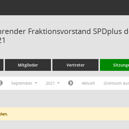
hrender Fraktionsvorstand SPDplus 
21
Mitglieder
Vertreter
Sitzung
September
2021
Aktuell
Gremium au
den.