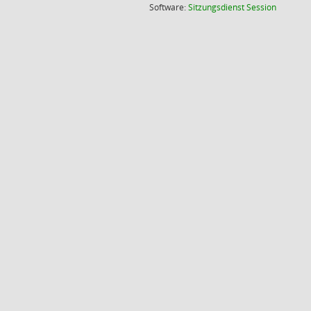
(Wird in
Software:
Sitzungsdienst
Session