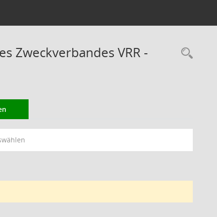
des Zweckverbandes VRR -
Rec
en
swählen