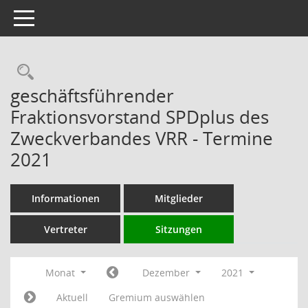
Toggle navigation
Rechercheauswahl
geschäftsführender
Fraktionsvorstand SPDplus des
Zweckverbandes VRR - Termine
2021
Informationen
Mitglieder
Vertreter
Sitzungen
Monat
Dezember
2021
Aktuell
Gremium auswählen