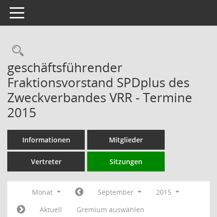
Toggle navigation
Rechercheauswahl
geschäftsführender
Fraktionsvorstand SPDplus des
Zweckverbandes VRR - Termine
2015
Informationen
Mitglieder
Vertreter
Sitzungen
Monat
September
2015
Aktuell
Gremium auswählen