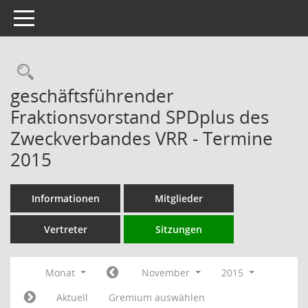
Toggle navigation
Rechercheauswahl
geschäftsführender
Fraktionsvorstand SPDplus des
Zweckverbandes VRR - Termine
2015
Informationen
Mitglieder
Vertreter
Sitzungen
Monat
November
2015
Aktuell
Gremium auswählen