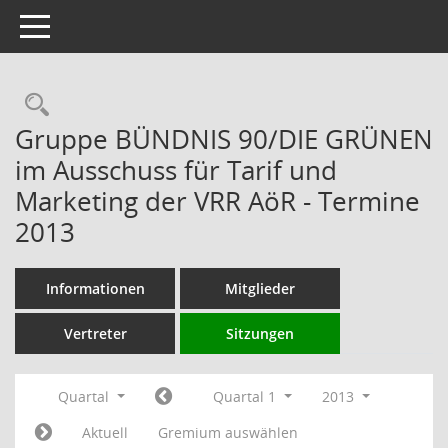
Toggle navigation
Rechercheauswahl
Gruppe BÜNDNIS 90/DIE GRÜNEN
im Ausschuss für Tarif und
Marketing der VRR AöR - Termine
2013
Informationen
Mitglieder
Vertreter
Sitzungen
Quartal
Quartal 1
2013
Aktuell
Gremium auswählen