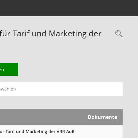
r Tarif und Marketing der
Rec
en
swählen
Dokumente
für Tarif und Marketing der VRR AöR