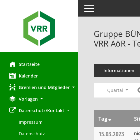
Toggle navigation
Gruppe BÜND
VRR AöR - T
Startseite
Informationen
Kalender
Gremien und Mitglieder
Quartal
Vorlagen
Datenschutz/Kontakt
Tag
Si
Impressum
15.03.2023
ni
Datenschutz