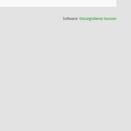
(Wird in
Software:
Sitzungsdienst
Session