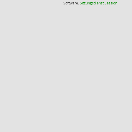
(Wird in
Software:
Sitzungsdienst
Session