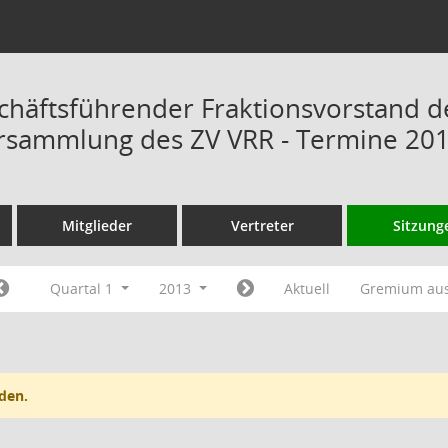
chäftsführender Fraktionsvorstand d
rsammlung des ZV VRR - Termine 20
Mitglieder
Vertreter
Sitzung
Quartal 1
2013
Aktuell
Gremium au
den.