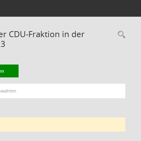
er CDU-Fraktion in der
Rec
13
en
swählen