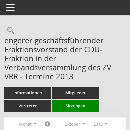
Toggle navigation
Rechercheauswahl
engerer geschäftsführender
Fraktionsvorstand der CDU-
Fraktion in der
Verbandsversammlung des ZV
VRR - Termine 2013
Informationen
Mitglieder
Vertreter
Sitzungen
Monat
Oktober
2013