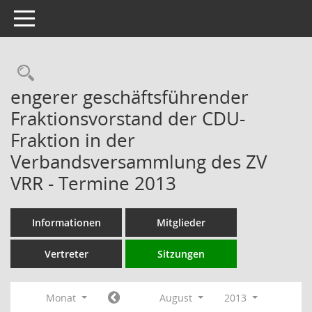
Toggle navigation
Rechercheauswahl
engerer geschäftsführender
Fraktionsvorstand der CDU-
Fraktion in der
Verbandsversammlung des ZV
VRR - Termine 2013
Informationen
Mitglieder
Vertreter
Sitzungen
Monat
August
2013