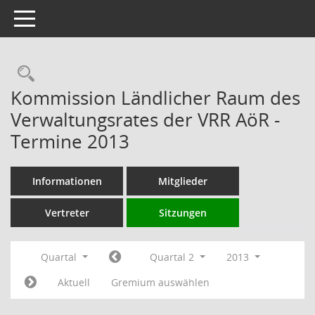
Toggle navigation
Rechercheauswahl
Kommission Ländlicher Raum des
Verwaltungsrates der VRR AöR -
Termine 2013
Informationen
Mitglieder
Vertreter
Sitzungen
Quartal
Quartal 2
2013
Aktuell
Gremium auswählen