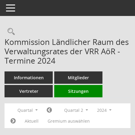
Toggle navigation
Rechercheauswahl
Kommission Ländlicher Raum des
Verwaltungsrates der VRR AöR -
Termine 2024
Informationen
Mitglieder
Vertreter
Sitzungen
Quartal
Quartal 2
2024
Aktuell
Gremium auswählen