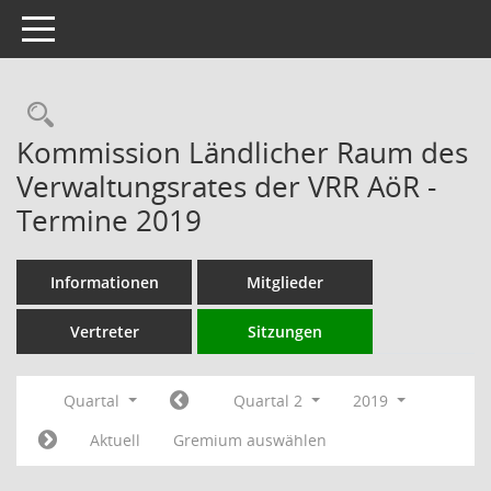
Toggle navigation
Rechercheauswahl
Kommission Ländlicher Raum des
Verwaltungsrates der VRR AöR -
Termine 2019
Informationen
Mitglieder
Vertreter
Sitzungen
Quartal
Quartal 2
2019
Aktuell
Gremium auswählen