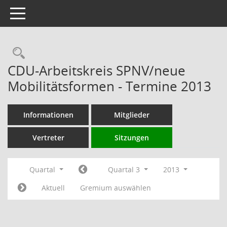
Toggle navigation
Rechercheauswahl
CDU-Arbeitskreis SPNV/neue
Mobilitätsformen - Termine 2013
Informationen
Mitglieder
Vertreter
Sitzungen
Quartal
Quartal 3
2013
Aktuell
Gremium auswählen