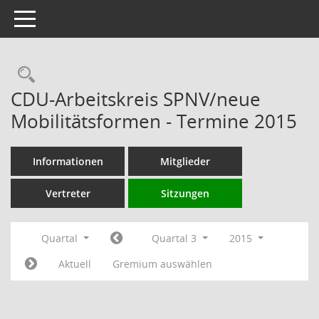
Toggle navigation
Rechercheauswahl
CDU-Arbeitskreis SPNV/neue
Mobilitätsformen - Termine 2015
Informationen
Mitglieder
Vertreter
Sitzungen
Quartal
Quartal 3
2015
Aktuell
Gremium auswählen