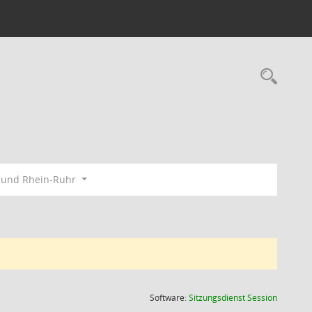
Rec
bund Rhein-Ruhr
(Wird in
Software:
Sitzungsdienst
Session