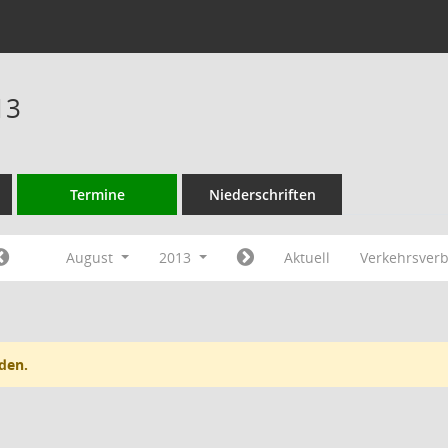
13
Termine
Niederschriften
August
2013
Aktuell
Verkehrsver
den.