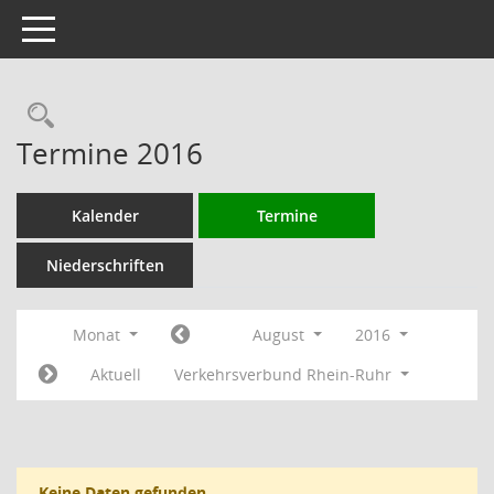
Toggle navigation
Rechercheauswahl
Termine 2016
Kalender
Termine
Niederschriften
Monat
August
2016
Aktuell
Verkehrsverbund Rhein-Ruhr
Keine Daten gefunden.