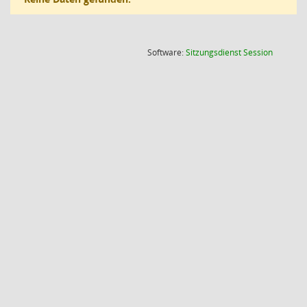
(Wird in
Software:
Sitzungsdienst
Session