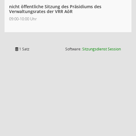
nicht öffentliche Sitzung des Präsidiums des
Verwaltungsrates der VRR AöR
09:00-10:00 Uhr
(Wird in
1 Satz
Software:
Sitzungsdienst
Session