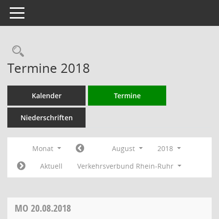
Toggle navigation
Rechercheauswahl
Termine 2018
Kalender
Termine
Niederschriften
Monat
August
2018
Aktuell
Verkehrsverbund Rhein-Ruhr
MO
20.08.2018