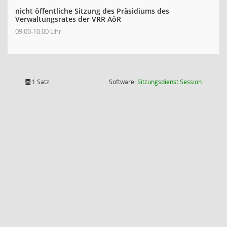
nicht öffentliche Sitzung des Präsidiums des
Verwaltungsrates der VRR AöR
09:00-10:00 Uhr
(Wird in
1 Satz
Software:
Sitzungsdienst
Session