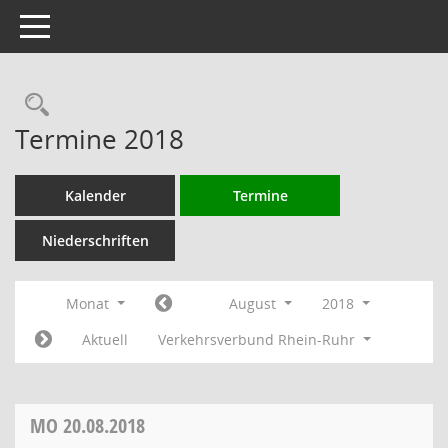
Toggle navigation
Rechercheauswahl
Termine 2018
Kalender
Termine
Niederschriften
Monat
August
2018
Aktuell
Verkehrsverbund Rhein-Ruhr
MO
20.08.2018