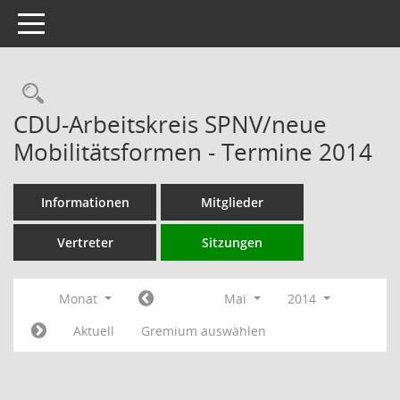
Toggle navigation
Rechercheauswahl
CDU-Arbeitskreis SPNV/neue
Mobilitätsformen - Termine 2014
Informationen
Mitglieder
Vertreter
Sitzungen
Monat
Mai
2014
Aktuell
Gremium auswählen