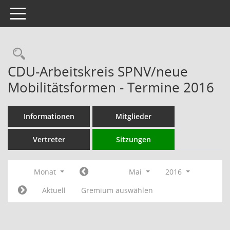
Toggle navigation
Rechercheauswahl
CDU-Arbeitskreis SPNV/neue
Mobilitätsformen - Termine 2016
Informationen
Mitglieder
Vertreter
Sitzungen
Monat
Mai
2016
Aktuell
Gremium auswählen