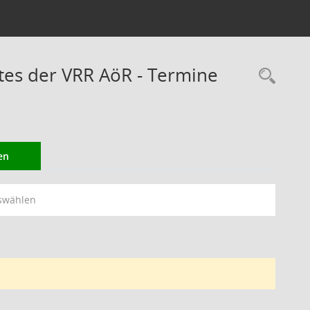
es der VRR AöR - Termine
Rec
en
swählen