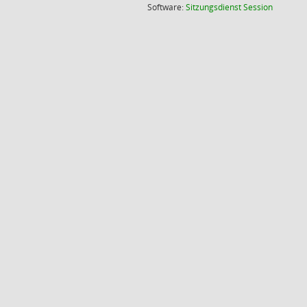
(Wird in
Software:
Sitzungsdienst
Session