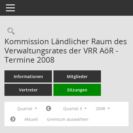
Toggle navigation
Rechercheauswahl
Kommission Ländlicher Raum des
Verwaltungsrates der VRR AöR -
Termine 2008
Informationen
Mitglieder
Vertreter
Sitzungen
Quartal
Quartal 3
2008
Aktuell
Gremium auswählen