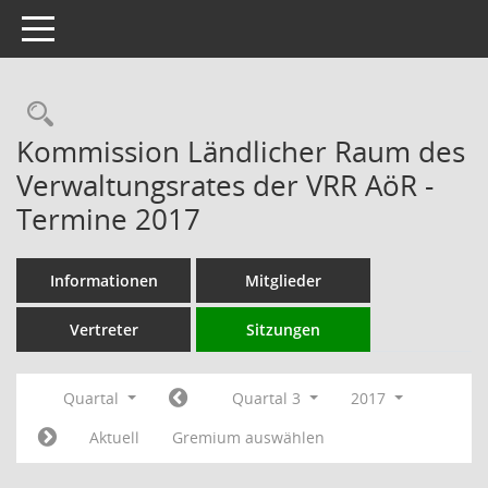
Toggle navigation
Rechercheauswahl
Kommission Ländlicher Raum des
Verwaltungsrates der VRR AöR -
Termine 2017
Informationen
Mitglieder
Vertreter
Sitzungen
Quartal
Quartal 3
2017
Aktuell
Gremium auswählen