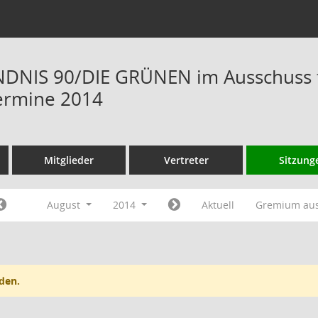
DNIS 90/DIE GRÜNEN im Ausschuss f
ermine 2014
Mitglieder
Vertreter
Sitzung
August
2014
Aktuell
Gremium au
den.