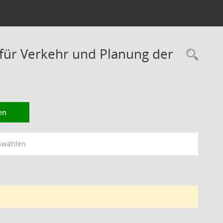
ür Verkehr und Planung der
Rec
en
swählen