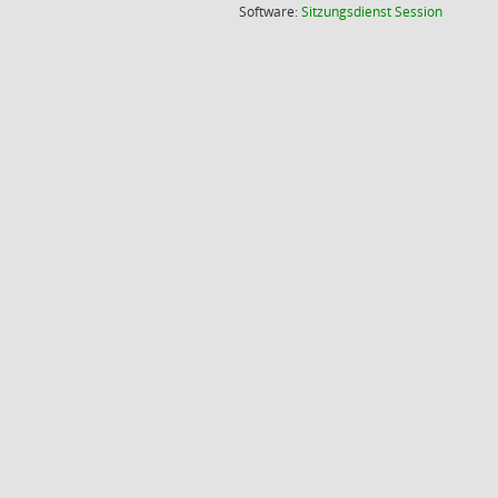
(Wird in
Software:
Sitzungsdienst
Session