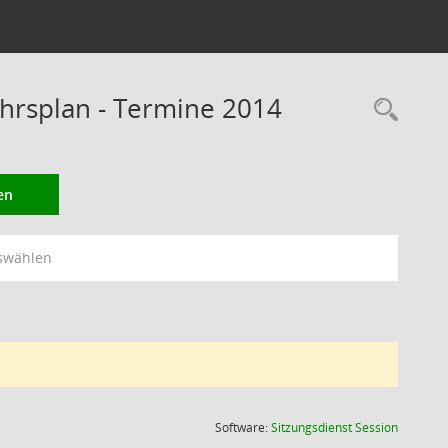
rsplan - Termine 2014
Rec
en
swählen
(Wird in
Software:
Sitzungsdienst
Session