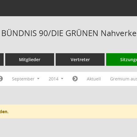
is BÜNDNIS 90/DIE GRÜNEN Nahverkeh
Mitglieder
Vertreter
Sitzung
September
2014
Aktuell
Gremium au
den.