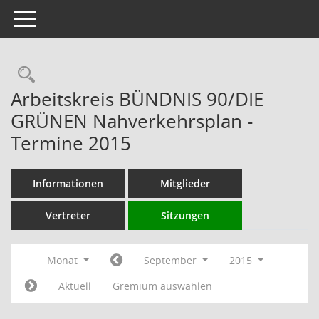
Toggle navigation
Rechercheauswahl
Arbeitskreis BÜNDNIS 90/DIE
GRÜNEN Nahverkehrsplan -
Termine 2015
Informationen
Mitglieder
Vertreter
Sitzungen
Monat
September
2015
Aktuell
Gremium auswählen