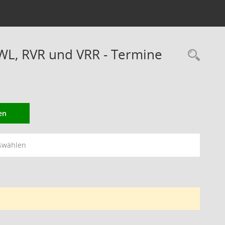
WL, RVR und VRR - Termine
Rec
en
swählen