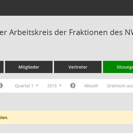
 Arbeitskreis der Fraktionen des N
Mitglieder
Vertreter
Sitzung
Quartal 1
2015
Aktuell
Gremium au
den.